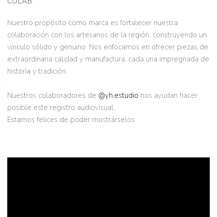
COLAB
Nuestro propósito como marca es fortalecer nuestra
colaboración con los artesanos de la región, construyendo un
vínculo sólido y genuino. Nos enfocamos en ofrecer piezas de
extraordinaria calidad y manufactura, cada una impregnada de
historia y tradición.
.
Nuestros colaboradores de
@yh.estudio
nos ayudan hacer
posible este registro audiovisual.
Estamos felices de poder mostrárselos