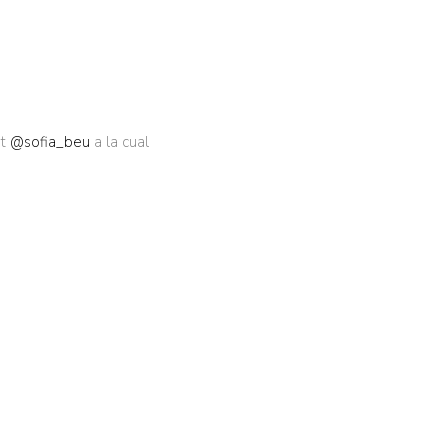
at
@sofia_beu
a la cual