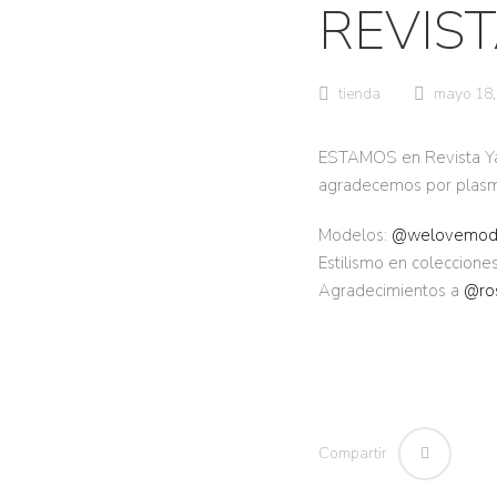
REVIST
tienda
mayo 18,
ESTAMOS en Revista Ya!!
agradecemos por plasm
Modelos:
@welovemode
Estilismo en coleccio
Agradecimientos a
@ro
Compartir