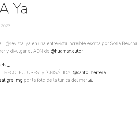
A Ya
 2023
! @revista_ya en una entrevista increíble escrita por Sofia Beuch
ar y divulgar el ADN de
@huaman.autor
ls._
nes: “RECOLECTORES” y “CRISÁLIDA.
@santo_herrera_
satigre_mg
por la foto de la túnica del mar 🌊