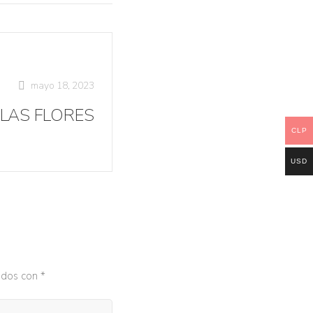
mayo 18, 2023
 LAS FLORES
CLP
USD
ados con
*