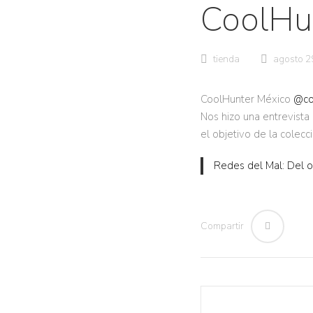
CoolHu
tienda
agosto 2
CoolHunter México
@co
Nos hizo una entrevista
el objetivo de la colecc
Redes del Mal: Del o
Compartir