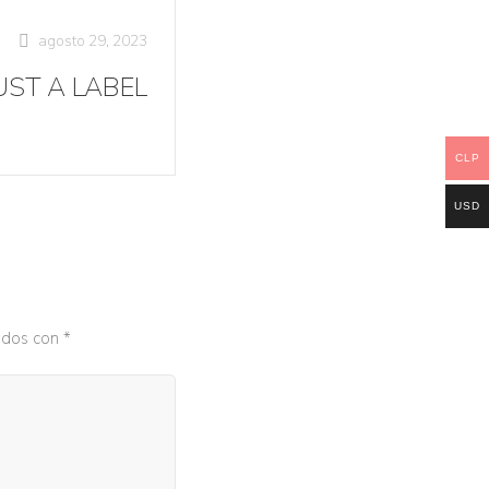
agosto 29, 2023
UST A LABEL
CLP
USD
ados con
*