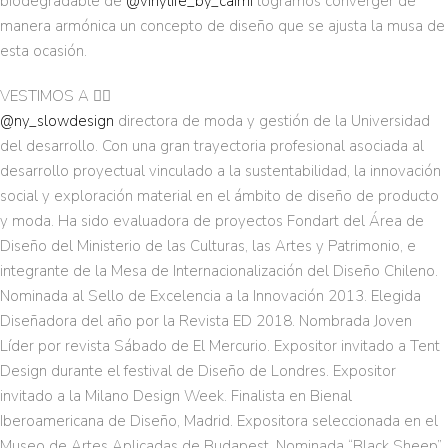
biodegradable de
@vinylife_by_caimi
logramos converger de
manera armónica un concepto de diseño que se ajusta la musa de
esta ocasión.
VESTIMOS A 👇🏽
@ny_slowdesign
directora de moda y gestión de la Universidad
del desarrollo. Con una gran trayectoria profesional asociada al
desarrollo proyectual vinculado a la sustentabilidad, la innovación
social y exploración material en el ámbito de diseño de producto
y moda. Ha sido evaluadora de proyectos Fondart del Área de
Diseño del Ministerio de las Culturas, las Artes y Patrimonio, e
integrante de la Mesa de Internacionalización del Diseño Chileno.
Nominada al Sello de Excelencia a la Innovación 2013. Elegida
Diseñadora del año por la Revista ED 2018. Nombrada Joven
Líder por revista Sábado de El Mercurio. Expositor invitado a Tent
Design durante el festival de Diseño de Londres. Expositor
invitado a la Milano Design Week. Finalista en Bienal
Iberoamericana de Diseño, Madrid. Expositora seleccionada en el
Museo de Artes Aplicadas de Budapest. Nominada “Black Sheep”